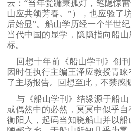
云：“当年瓮牅秉孤灯，笔隐惊
山应共颂芳春。”），也应验了
后始显”。船山学历经一个半世
当代中国的显学，隐隐指向船山
标。
回想十年前《船山学刊》创刊
因时任执行主编王泽应教授青睐
了主场报告。回想至此，不禁感
与《船山学刊》结缘源于船山
或偶然中的必然，冥冥中似乎自
衡阳人，起码当知晓船山并以船
陋鄙之乡，于船山所知几乎为零