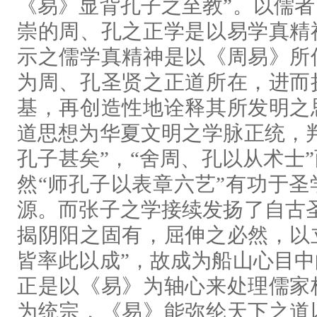
《易》显背孔子之至教”。以儒
崇的周、孔之正学是以易学真精
示之儒学真精神是以《周易》所
为周、孔圣贤之正道所在，进而
基，再创造性地诠释其所发明之
道思想为华夏文明之学脉正统，
孔子甚矣”，“舍周、孔以从术士
然“师孔子以表章六艺”有功于
源。而张子之学接续发扬了自古
揭阴阳之固有，屈伸之必然，以
皆率此以成”，故成为船山心目
正是以《易》为轴心来处理儒家
为统宗，《易》能弥纶天下之道