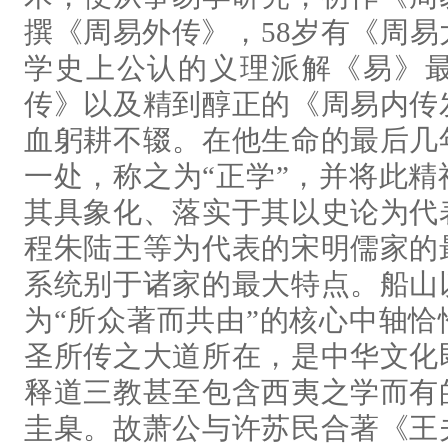
撰《周易外传》，58岁有《周易
学史上公认的义理派解《易》
传》以及精到醇正的《周易内传
血躬耕不辍。在他生命的最后几
一处，称之为“正学”，并将此
其具象化、落实于其以史论为代
程朱陆王等为代表的宋明儒家的
系统别于诸家的最大特点。船山
为“所众著而共由”的核心中轴
圣所传之大道所在，是中华文化
释道三教甚至包含西夷之学而有
圭臬。故萧公与许苏民合著《王