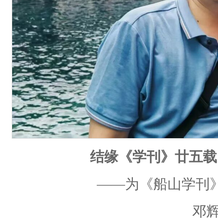
结缘《学刊》廿五载
——为《船山学刊》
邓