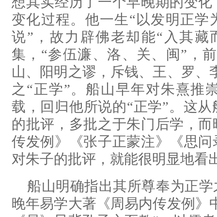
想其实经历了一个早晚期的变化
变化过程。他一生“以发明正学
说”，故力辟佛老却能“入其藏
集，“参伍濂、洛、关、闽”，前
山、阳明之谬，斥钱、王、罗、
之“正学”。船山早年对朱熹推
载，回归他所说的“正学”。这
的批评，多批之于朱门后学，而
传发例》《张子正蒙注》《思问
对朱子的批评，就能很明显地看
船山明确指出其所尊奉为正学
晚年易学大著《周易内传发例》