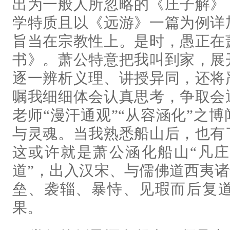
出为一般人所忽略的《庄子解》
学特质且以《远游》一篇为例详
旨当在宗教性上。是时，愚正在
书》。萧公特意把我叫到家，展
逐一辨析义理、讲授异同，还将
嘱我细细体会认真思考，争取会
老师“漫汗通观”“从容涵化”之
与灵魂。当我熟悉船山后，也有
这或许就是萧公涵化船山“凡
道”，出入汉宋、与儒佛道西夷诸
垒、袭辎、暴恃、见瑕而后复
果。