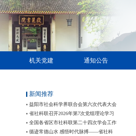
机关党建
通知公告
新闻推荐
益阳市社会科学界联合会第六次代表大会
召开
省社科联召开2026年第7次党组理论学习
中心组（扩大）学习暨专题党课
全国各省区市社科联第二十四次学会工作
会议在蓉召开
循迹常德山水 感悟时代脉搏——省社科