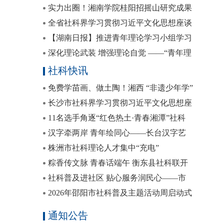
联工会活动常德行圆满举行
实力出圈！湘南学院桂阳招摇山研究成果
获省、国家级双平台推介
全省社科界学习贯彻习近平文化思想座谈
会发言摘编
【湖南日报】推进青年理论学习小组学习
制度化规范化
深化理论武装 增强理论自觉 ——“青年理
论学习小组·社科青年分享会”发言摘登
社科快讯
免费学苗画、做土陶！湘西 “非遗少年学”
暑期课堂开课啦
长沙市社科界学习贯彻习近平文化思想座
谈会召开
11名选手角逐“红色热土·青春湘潭”社科
普及讲解员大赛决赛
汉字牵两岸 青年绘同心——长台汉字艺
术传承与实践营圆满闭营
株洲市社科理论人才集中“充电”
粽香传文脉 青春话端午 衡东县社科联开
展传承弘扬端午传统文化社科普及活动
社科普及进社区 贴心服务润民心——市
社科联联合市第五人民医院开展“义诊活
2026年邵阳市社科普及主题活动周启动式
动暨社科普及‘七进’活动”
暨“社科逐梦”社科普及基地讲解员大赛决
通知公告
赛圆满举行