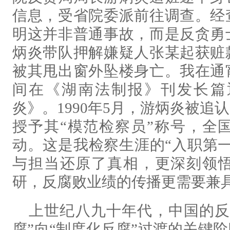
信息，受省院委派前往调查。经
明这并非普通事故，而是反贪勇
炳炎带队押解嫌疑人张某起获赃
被其甩出窗外坠楼身亡。我在通
间在《湖南法制报》刊发长篇
炎》。1990年5月，游炳炎被
授予其“模范检察员”称号，全
动。这是我检察生涯的“入职第
与担当还原了真相，更深刻领
研，反腐败业绩的传播更需要兼
上世纪八九十年代，中国的反
腐”向“制度化反腐”过渡的关键